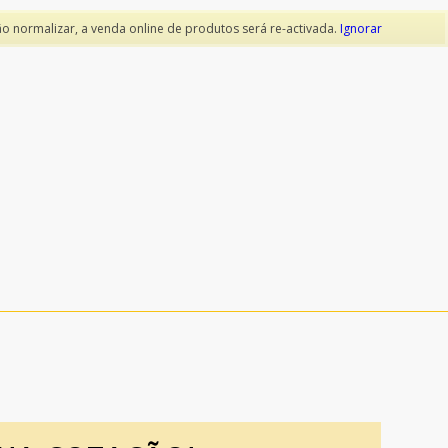
ão normalizar, a venda online de produtos será re-activada.
Ignorar