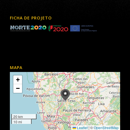
FICHA DE PROJETO
MAPA
+
−
20 km
10 mi
Leaflet
|
©
OpenStreetMap