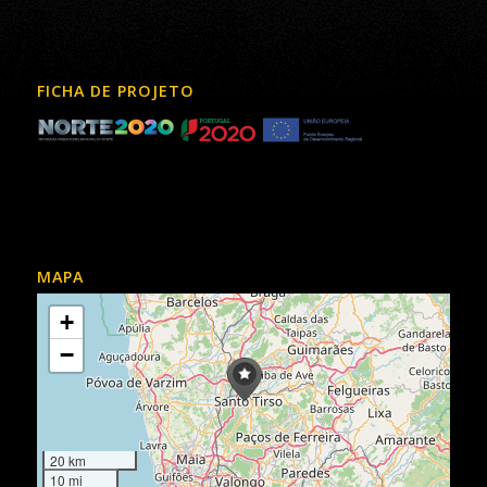
FICHA DE PROJETO
MAPA
+
−
20 km
10 mi