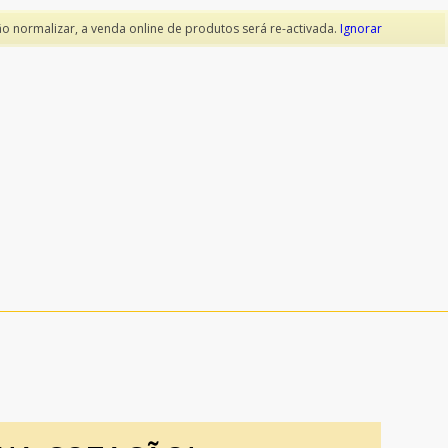
ão normalizar, a venda online de produtos será re-activada.
Ignorar