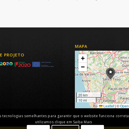
MAPA
DE PROJETO
+
−
20 km
10 mi
Leaflet
|
©
Open
tras tecnologias semelhantes para garantir que o website funciona corr
utilizamos clique em Saiba Mais