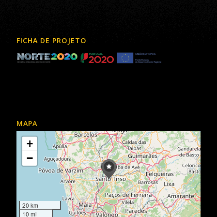
FICHA DE PROJETO
MAPA
+
−
20 km
10 mi