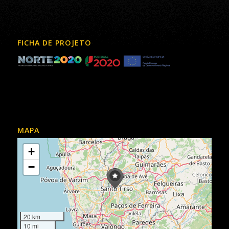
FICHA DE PROJETO
MAPA
+
−
20 km
10 mi