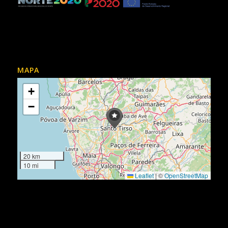
MAPA
+
−
20 km
10 mi
Leaflet
|
©
OpenStreetMap