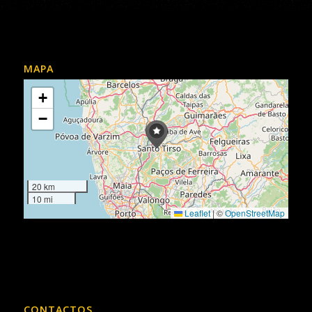
MAPA
+
−
20 km
10 mi
Leaflet
|
©
OpenStreetMap
CONTACTOS