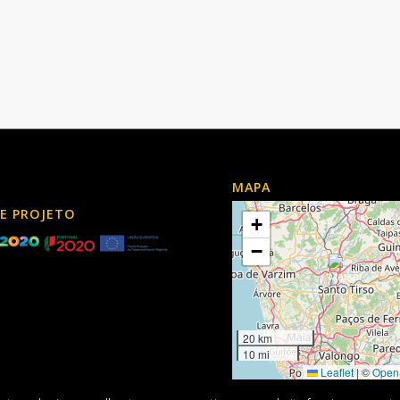
MAPA
DE PROJETO
+
−
20 km
10 mi
Leaflet
|
©
Open