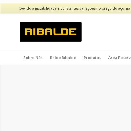
Devido à instabilidade e constantes variações no preço do aço, na
Sobre Nós
Balde Ribalde
Produtos
Área Reser
3
0
A
N
O
S
N
O
S
E
T