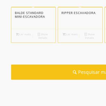
BALDE STANDARD
RIPPER ESCAVADORA
MINI-ESCAVADORA
Ler mais
Show
Ler mais
Show
Details
Details
Pesquisar m