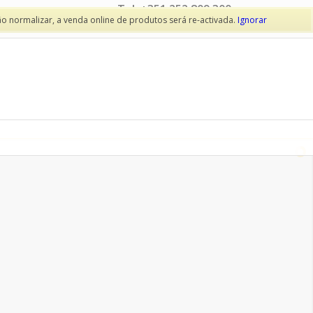
Tel: +351 252 809 300
(Chamada para rede fixa nacional)
ão normalizar, a venda online de produtos será re-activada.
Ignorar