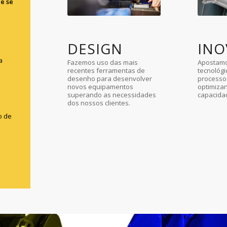
e se
DESIGN
INO
a
Fazemos uso das mais
Apostamo
recentes ferramentas de
tecnológ
desenho para desenvolver
processo
novos equipamentos
optimiza
superando as necessidades
capacida
dos nossos clientes.
o de