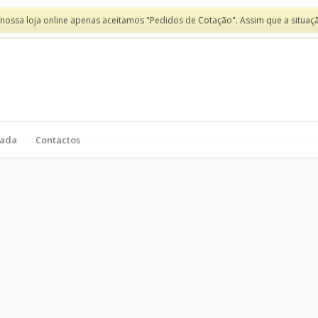
 nossa loja online apenas aceitamos "Pedidos de Cotação". Assim que a situaç
vada
Contactos