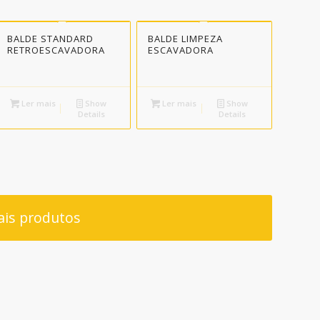
BALDE STANDARD
BALDE LIMPEZA
RETROESCAVADORA
ESCAVADORA
Ler mais
Show
Ler mais
Show
Details
Details
ais produtos