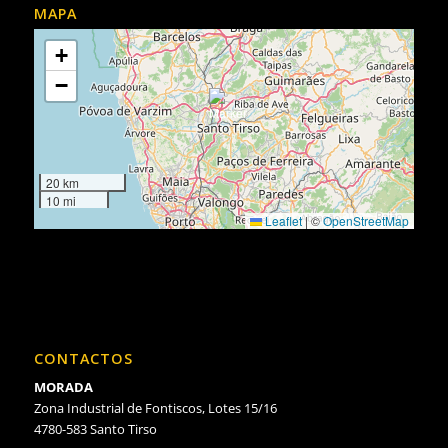
MAPA
+
−
20 km
10 mi
Leaflet
|
©
OpenStreetMap
CONTACTOS
MORADA
Zona Industrial de Fontiscos, Lotes 15/16
4780-583 Santo Tirso