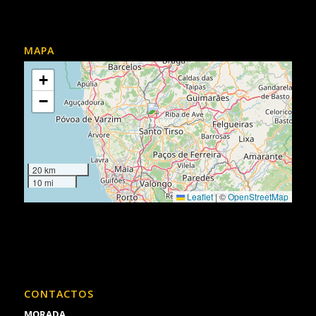
MAPA
+
−
20 km
10 mi
Leaflet
|
©
OpenStreetMap
CONTACTOS
MORADA