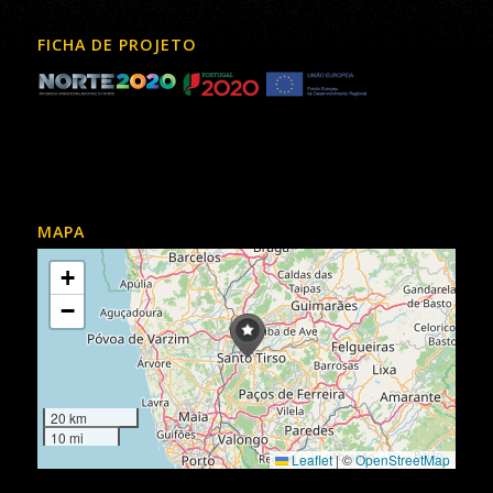
FICHA DE PROJETO
MAPA
+
−
20 km
10 mi
Leaflet
|
©
OpenStreetMap