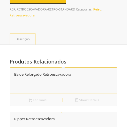
REF:
RETROESCAVADORA-RETRO-STANDARD
Categorias:
Retro
,
Retroescavadora
Descrição
Produtos Relacionados
Balde Reforçado Retroescavadora
Ler mais
Show Details
Ripper Retroescavadora