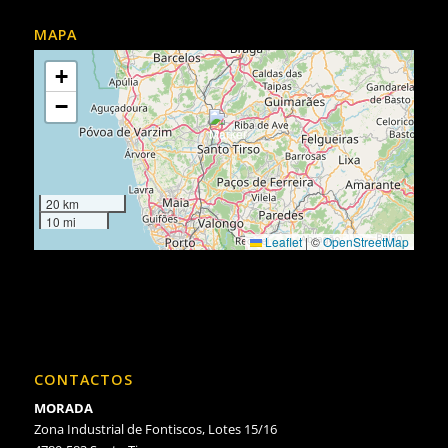
MAPA
+
−
20 km
10 mi
Leaflet
|
©
OpenStreetMap
CONTACTOS
MORADA
Zona Industrial de Fontiscos, Lotes 15/16