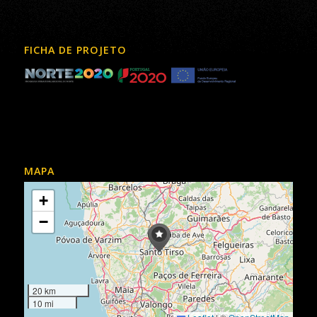
FICHA DE PROJETO
MAPA
+
−
20 km
10 mi