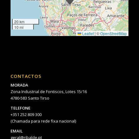
20 km
10 mi
Leaflet
|
©
OpenStreetMap
CONTACTOS
MORADA
Zona Industrial de Fontiscos, Lotes 15/16
4780-583 Santo Tirso
TELEFONE
+351 252 809 300
(Chamada para rede fixa nacional)
EMAIL
geral@ribalde.pt