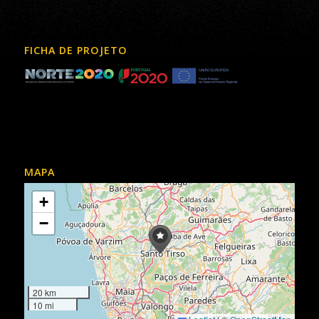
FICHA DE PROJETO
MAPA
+
−
20 km
10 mi